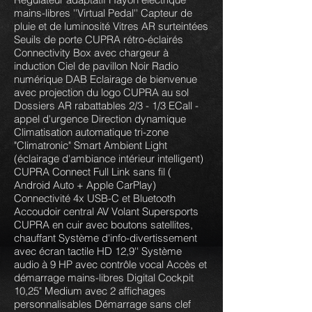
mains-libres ''Virtual Pedal'' Capteur de
pluie et de luminosité Vitres AR surteintées
Seuils de porte CUPRA rétro-éclairés
Connectivity Box avec chargeur à
induction Ciel de pavillon Noir Radio
numérique DAB Eclairage de bienvenue
avec projection du logo CUPRA au sol
Dossiers AR rabattables 2/3 - 1/3 ECall -
appel d'urgence Direction dynamique
Climatisation automatique tri-zone
"Climatronic" Smart Ambient Light
(éclairage d'ambiance intérieur intelligent)
CUPRA Connect Full Link sans fil (
Android Auto + Apple CarPlay)
Connectivité 4x USB-C et Bluetooth
Accoudoir central AV Volant Supersports
CUPRA en cuir avec boutons satellites,
chauffant Système d'info-divertissement
avec écran tactile HD 12,9'' Système
audio à 9 HP avec contrôle vocal Accès et
démarrage mains-libres Digital Cockpit
10,25" Medium avec 2 affichages
personnalisables Démarrage sans clef