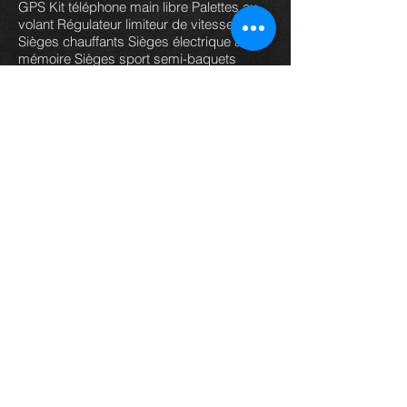
GPS Kit téléphone main libre Palettes au
volant Régulateur limiteur de vitesse
Sièges chauffants Sièges électrique à
mémoire Sièges sport semi-baquets
Mirror Screen APPLE CAR PLAY Système
d'entrée sans clef Bluetooth Virtual cockpit
Reconnaissance des panneaux de
signalisation (Sign Assist) Caméra de
recul Fixations ISOFIX avec Top-Tether à
l'AR Aide au stationnement AV et AR
Régulateur de vitesse adaptatif ACC
Projecteurs full LED avec signature
lumineuseTri-LED Détection de fatigue et
somnolence Bandeau AR ''Infinite Light''
intégrant le logo CUPRA lumineux Front
Assist avec détection des piétons et
cyclistes Projecteurs anti-brouillard
triangulaires avec éclairage d'intersection
Aide au maintien dans la voie (Lane
Assist) Alarme antivol avec fonction SAFE
CUPRA Box Design Intérieur Moon Light
(sièges baquets suédine + TEP Noir
Asphalte surpiqûres cuivrées) Non fumeur
Peinture métallisée Noir Minuit